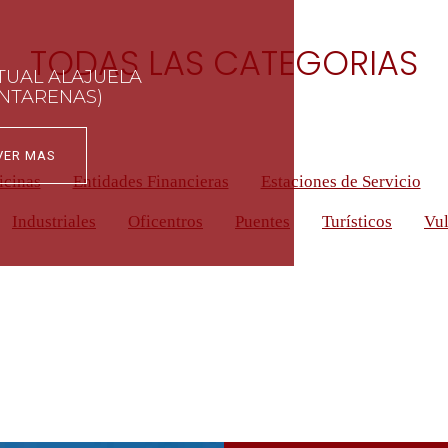
TODAS LAS CATEGORIAS
UAL ALAJUELA
NTARENAS)
VER MAS
icinas
Entidades Financieras
Estaciones de Servicio
Industriales
Oficentros
Puentes
Turísticos
Vul