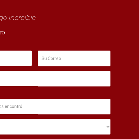
o increible
TO