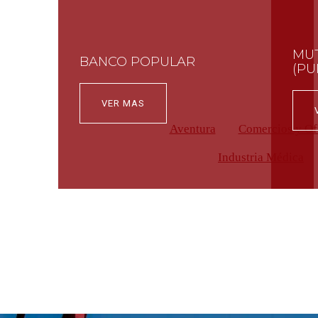
MUT
BANCO POPULAR
(PU
VER MAS
Aventura
Comercios y Of
Industria Médica